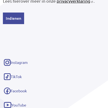
Lees hierover meer in onze
privacyverklaring
.
Instagram
(externe
link)
TikTok
(externe
link)
Facebook
(externe
link)
YouTube